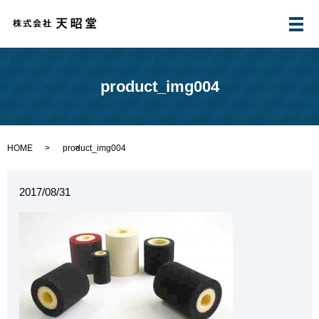
メ
product_img004
HOME
product_img004
2017/08/31