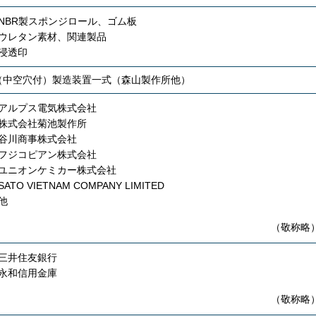
NBR製スポンジロール、ゴム板
ウレタン素材、関連製品
浸透印
（中空穴付）製造装置一式（森山製作所他）
アルプス電気株式会社
株式会社菊池製作所
谷川商事株式会社
フジコピアン株式会社
ユニオンケミカー株式会社
SATO VIETNAM COMPANY LIMITED
他
（敬称略
三井住友銀行
永和信用金庫
（敬称略