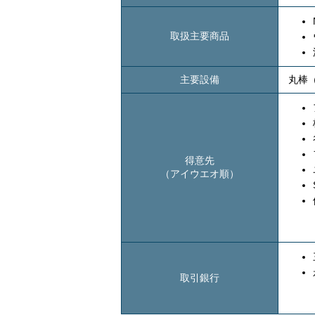
取扱主要商品
主要設備
丸棒
得意先
（アイウエオ順）
取引銀行