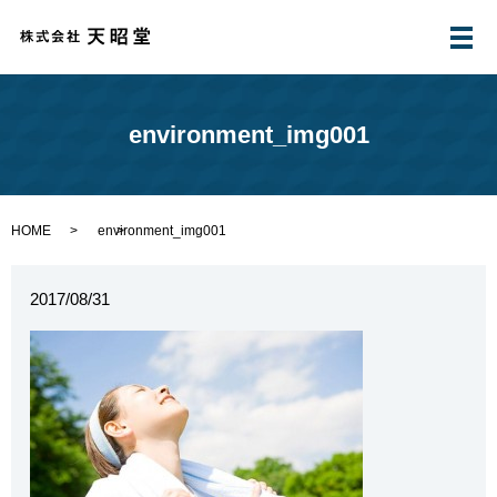
メ
environment_img001
HOME
environment_img001
2017/08/31