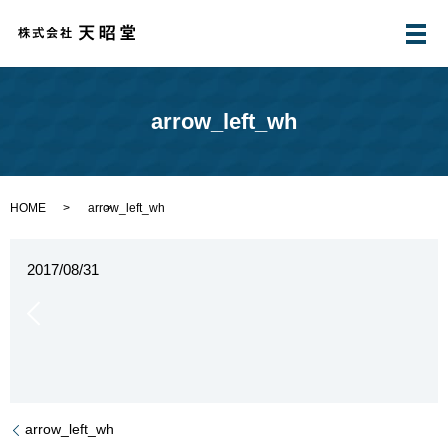
メ
arrow_left_wh
HOME
arrow_left_wh
2017/08/31
arrow_left_wh