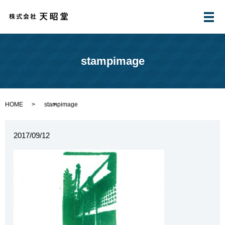
メ
stampimage
HOME
stampimage
2017/09/12