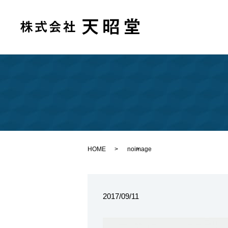
HOME
noimage
2017/09/11